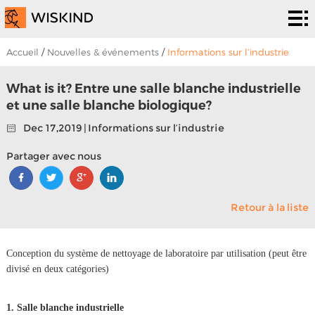
Système
de salle
Services
Accueil
/
Nouvelles & événements
/
Informations sur l’industrie
blanche
d’epc
Solutions
What is it? Entre une salle blanche industrielle
et une salle blanche biologique?
Solutions
Les
Dec 17,2019 | Informations sur l’industrie
projets
À
Partager avec nous
propos
Nouvelles &
Retour à la liste
de
événements
Contactez
nous
nous
Conception du système de nettoyage de laboratoire par utilisation (peut être
divisé en deux catégories)
1. Salle blanche industrielle