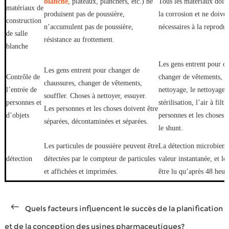
blanche
, plateaux, planchers, etc.) ne
Tous les matériaux doiven
matériaux de
produisent pas de poussière,
la corrosion et ne doiven
construction
n’accumulent pas de poussière,
nécessaires à la reprodu
de salle
résistance au frottement.
blanche
Les gens entrent pour c
Les gens entrent pour changer de
Contrôle de
changer de vêtements, so
chaussures, changer de vêtements,
l’entrée de
nettoyage, le nettoyage, 
souffler. Choses à nettoyer, essuyer.
personnes et
stérilisation, l’air à filtr
Les personnes et les choses doivent être
d’objets
personnes et les choses 
séparées, décontaminées et séparées.
le shunt.
Les particules de poussière peuvent être
La détection microbienn
détection
détectées par le compteur de particules
valeur instantanée, et l
et affichées et imprimées.
être lu qu’après 48 heur
Quels facteurs influencent le succès de la planification
et de la conception des usines pharmaceutiques?