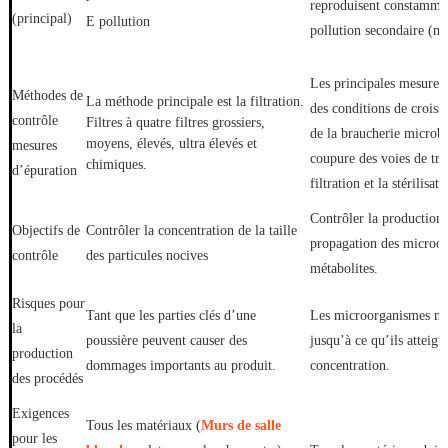
reproduisent constammen
(principal)
E pollution
pollution secondaire (mé
Les principales mesures
Méthodes de
La méthode principale est la filtration.
des conditions de croiss
contrôle
Filtres à quatre filtres grossiers,
de la braucherie microbi
moyens, élevés, ultra élevés et
mesures
coupure des voies de tr
chimiques.
d’épuration
filtration et la stérilisati
Contrôler la production,
Objectifs de
Contrôler la concentration de la taille
propagation des microor
contrôle
des particules nocives
métabolites.
Risques pour
Tant que les parties clés d’une
Les microorganismes nui
la
poussière peuvent causer des
jusqu’à ce qu’ils atteign
production
dommages importants au produit.
concentration.
des procédés
Exigences
Tous les matériaux (
Murs de salle
pour les