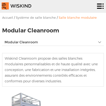
Système
de salle
Services
Accueil
/
Système de salle blanche
/
Salle blanche modulaire
blanche
d’epc
Solutions
Modular Cleanroom
Solutions
Les
Modular Cleanroom
projets
À
Wiskind Cleanroom propose des salles blanches
propos
Nouvelles &
modulaires personnalisables et de haute qualité avec une
conception, une fabrication et une installation intégrées,
de
événements
Contactez
assurant des environnements contrôlés efficaces et
nous
nous
conformes pour diverses industries.