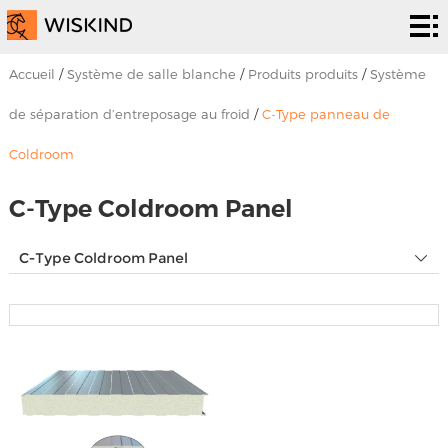
Système
de salle
Services
Accueil
/
Système de salle blanche
/
Produits produits
/
Système
blanche
d’epc
Solutions
de séparation d’entreposage au froid
/
C-Type panneau de
Coldroom
Solutions
Les
C-Type Coldroom Panel
projets
À
propos
Nouvelles &
C-Type Coldroom Panel
de
événements
Contactez
nous
nous