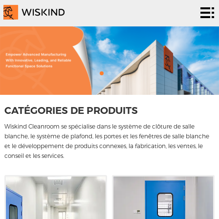
Système
de salle
Services
blanche
d’epc
Solutions
Solutions
Les
projets
À
CATÉGORIES DE PRODUITS
propos
Nouvelles &
Wiskind Cleanroom se spécialise dans le système de clôture de salle
blanche, le système de plafond, les portes et les fenêtres de salle blanche
de
événements
Contactez
et le développement de produits connexes, la fabrication, les ventes, le
conseil et les services.
nous
nous