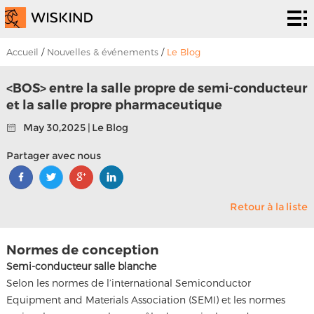
Système
de salle
Services
Accueil
/
Nouvelles & événements
/
Le Blog
blanche
d’epc
Solutions
<BOS> entre la salle propre de semi-conducteur
et la salle propre pharmaceutique
Solutions
Les
May 30,2025 | Le Blog
projets
À
Partager avec nous
propos
Nouvelles &
Retour à la liste
de
événements
Contactez
nous
nous
Normes de conception
Semi-conducteur salle blanche
Selon les normes de l’international Semiconductor
Equipment and Materials Association (SEMI) et les normes