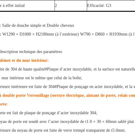
e à effet initial
2
Efficacité: G3
:
Salle de douche simple et Double cheveux
:
W1290 × D1000 × H2180mm (à l’extérieur) W790 × D860 × H1930mm (à l’i
description technique des paramètres:
cabinet et du mur intérieur:
aite de 304 de haute qualité#Plaque d’acier inoxydable, et la surface est natur
 mur intérieur est le même que celui de la boîte;
rieure intérieure est faite de 304#Plaque de ponçage en acier inoxydable, et la
à double porte Verrouillage (serrure électrique, aimant de porte, relais co
orte:
orte est fait de plaque de ponçage d’acier inoxydable 304;
yau de porte est soudé avec l’acier inoxydable de t1.0 × 30 × 60mm sablé plat
érieure du noyau de porte est faite de verre trempé transparent de t5.0mm;