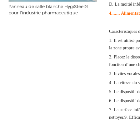
D. La moitié infé
Panneau de salle blanche HygiSteel®
pour l’industrie pharmaceutique
4
....... Alimen
Caractéristiques 
1. Il est utilisé
la zone propre av
2. Placez le disp
fonction d’une c
3. Invites vocale
4. La vitesse du 
5. Le dispositif 
6. Le dispositif 
7. La surface infé
nettoyer.9. Effi