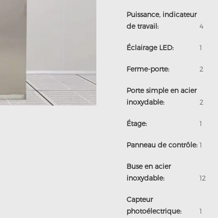
Puissance, indicateur
de travail:
4
Électronique & semi-conducteur
Solution de déshumidification
PIR multi-usage panneau Sandwich
solutions de portes de stockage à froid MTH
Éclairage LED:
1
Ferme-porte:
2
Porte simple en acier
inoxydable:
2
Étage:
1
Panneau de contrôle:
1
Buse en acier
inoxydable:
12
Capteur
photoélectrique:
1