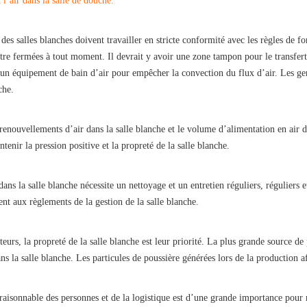
 l’air dans la salle de douche:
des salles blanches doivent travailler en stricte conformité avec les règles de fo
tre fermées à tout moment. Il devrait y avoir une zone tampon pour le transfert de
r un équipement de bain d’air pour empêcher la convection du flux d’air. Les gen
che.
enouvellements d’air dans la salle blanche et le volume d’alimentation en air du
tenir la pression positive et la propreté de la salle blanche.
ns la salle blanche nécessite un nettoyage et un entretien réguliers, réguliers et 
nt aux règlements de la gestion de la salle blanche.
ateurs, la propreté de la salle blanche est leur priorité. La plus grande source d
dans la salle blanche. Les particules de poussière générées lors de la production 
 raisonnable des personnes et de la logistique est d’une grande importance pour 