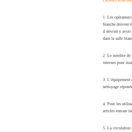
Facteurs affectant
1. Les opérateurs 
blanche doivent ê
il devrait y avoi
dans la salle blan
2. Le nombre de r
internes pour main
3. L’équipement da
nettoyage réponde
4. Pour les utilis
articles entrant 
5. La circulation