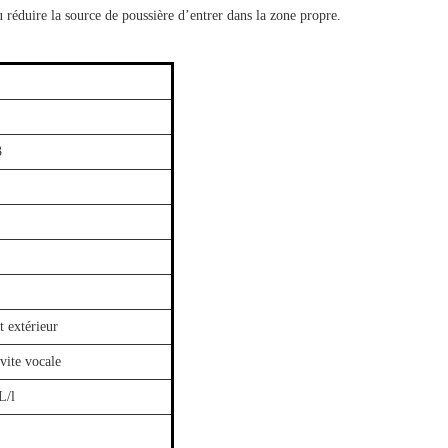
 réduire la source de poussière d’entrer dans la zone propre.
3
t extérieur
vite vocale
L/l