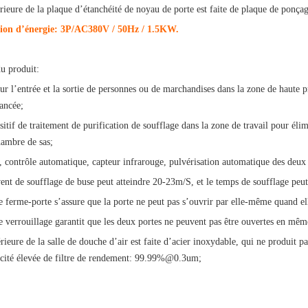
rieure de la plaque d’étanchéité de noyau de porte est faite de plaque de ponça
tation d’énergie: 3P/AC380V / 50Hz / 1.5KW.
du produit:
 pour l’entrée et la sortie de personnes ou de marchandises dans la zone de haut
ancée;
ositif de traitement de purification de soufflage dans la zone de travail pour éli
hambre de sas;
s, contrôle automatique, capteur infrarouge, pulvérisation automatique des deux 
vent de soufflage de buse peut atteindre 20-23m/S, et le temps de soufflage peut
de ferme-porte s’assure que la porte ne peut pas s’ouvrir par elle-même quand e
de verrouillage garantit que les deux portes ne peuvent pas être ouvertes en même
rieure de la salle de douche d’air est faite d’acier inoxydable, qui ne produit pas 
cacité élevée de filtre de rendement: 99.99%@0.3um;