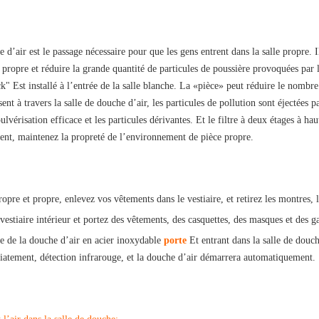
é
e d’air est le passage nécessaire pour que les gens entrent dans la salle propre.
le propre et réduire la grande quantité de particules de poussière provoquées par
ck" Est installé à l’entrée de la salle blanche. La «pièce» peut réduire le nomb
nt à travers la salle de douche d’air, les particules de pollution sont éjectées p
lvérisation efficace et les particules dérivantes. Et le filtre à deux étages à ha
ent, maintenez la propreté de l’environnement de pièce propre.
ropre et propre, enlevez vos vêtements dans le vestiaire, et retirez les montres, l
 vestiaire intérieur et portez des vêtements, des casquettes, des masques et des g
e de la douche d’air en acier inoxydable
porte
Et entrant dans la salle de douc
iatement, détection infrarouge, et la douche d’air démarrera automatiquement.