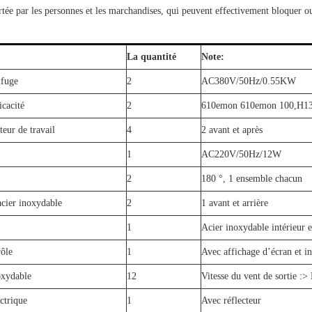
rtée par les personnes et les marchandises, qui peuvent effectivement bloquer ou
La quantité
Note:
ifuge
2
AC380V/50Hz/0.55KW
icacité
2
610emon 610emon 100,H1
teur de travail
4
2 avant et après
1
AC220V/50Hz/12W
2
180 °, 1 ensemble chacun
acier inoxydable
2
1 avant et arrière
1
Acier inoxydable intérieur e
rôle
1
Avec affichage d’écran et in
oxydable
12
Vitesse du vent de sortie :> 
ctrique
1
Avec réflecteur