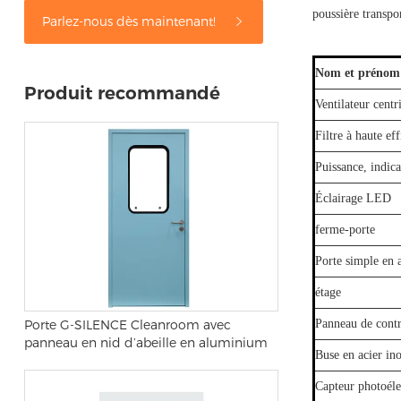
poussière transpo
Parlez-nous dès maintenant!
Nom et prénom
Produit recommandé
Ventilateur centr
Filtre à haute eff
Puissance, indica
Éclairage LED
ferme-porte
Porte simple en 
étage
Porte G-SILENCE Cleanroom avec
Panneau de cont
panneau en nid d’abeille en aluminium
Buse en acier in
Capteur photoéle