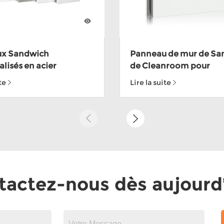
x Sandwich
Panneau de mur de Sa
lisés en acier
de Cleanroom pour
le 304 fabriqués à la
pharmaceutique avec 
te
Lire la suite
r salle blanche pour
imentaire avec
tactez-nous dès aujourd’