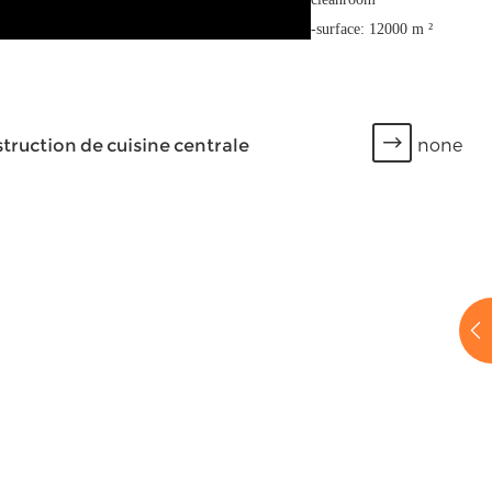
-surface: 12000 m ²
none
truction de cuisine centrale