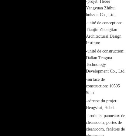
-projet: Hebei
Yangyuan Zhihui
boisson Co., Ltd.
-unité de conception:
Tianjin Zhongtian
Architectural Design
Institute
-unité de construction:
Dalian Tengma
Technology
Development Co., Ltd.
-surface de
construction: 10595
Sqm
-adresse du projet:
Hengshui, Hebei
-produits: panneaux de
cleanroom, portes de
cleanroom, fenêtres de
cleanroom