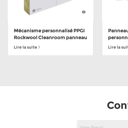
Mécanisme personnalisé PPGI
Panneau
Rockwool Cleanroom panneau
personna
mural pour usine alimentaire
inoxydab
Lire la suite
Lire la sui
main pou
dépôt al
ISO9001
Con