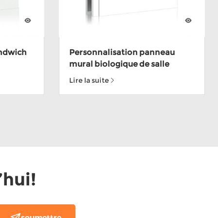
ndwich
Personnalisation panneau
mural biologique de salle
du CE
blanche modulaire de haute
Lire la suite
résistance
hui!