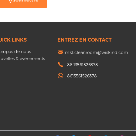
UICK LINKS
ENTREZ EN CONTACT
propos de nous
mkt.cleanroom@wiskind.com
uvelles & événements
+86 13561526378
+8613561526378