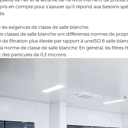
 pris en compte pour s’assurer qu’il répond aux besoins spéc
és:
Électronique & semi-conducteur
Solution de déshumidification
PIR multi-usage panneau Sandwich
solutions de portes de stockage à froid MTH
es exigences de classe de salle blanche:
es classes de salle blanche ont différentes normes de propr
é de filtration plus élevée par rapport à une
ISO 8 salle bla
a norme de classe de salle blanche. En général, les filtres
 des particules de 0,3 microns.