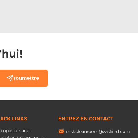
hui!
UICK LINKS
ENTREZ EN CONTACT
propos de nous
mkt.cleanroom@wiskind.com
uvelles & événements