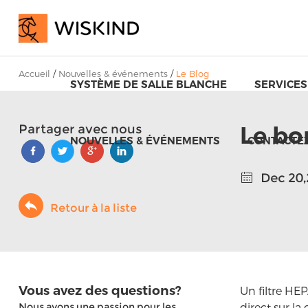
Accueil
/
Nouvelles & événements
/
Le Blog
SYSTÈME DE SALLE BLANCHE
SERVICES
Le bo
Partager avec nous
NOUVELLES & ÉVÉNEMENTS
CONTACTE
Dec 20,
Retour à la liste
Vous avez des questions?
Un filtre HE
Nous avons une passion pour les
direct sur la