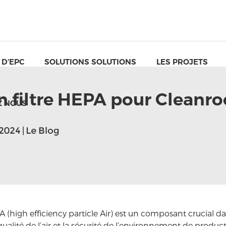
 D’EPC
SOLUTIONS SOLUTIONS
LES PROJETS
n filtre HEPA pour Cleanr
Z NOUS
2024 | Le Blog
PA (high efficiency particle Air) est un composant crucial d
 qualité de l’air et la sécurité de l’environnement de product