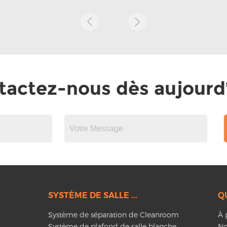
tactez-nous dès aujourd’
SYSTÈME DE SALLE ...
Q
Système de séparation de Cleanroom
À 
Système de plafond de salle blanche
No