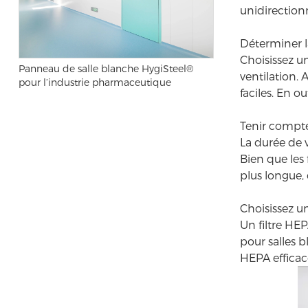
unidirectionn
Déterminer la
Choisissez un
Panneau de salle blanche HygiSteel®
ventilation. 
pour l’industrie pharmaceutique
faciles. En o
Tenir compte
La durée de v
Bien que les 
plus longue, 
Choisissez un
Un filtre HE
pour salles 
HEPA efficac