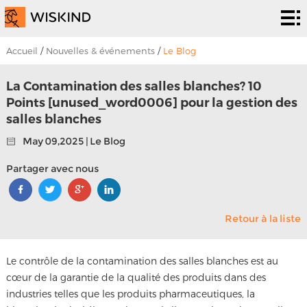
Système
de salle
Services
Accueil
/
Nouvelles & événements
/
Le Blog
blanche
d’epc
Solutions
La Contamination des salles blanches? 10
Points [unused_word0006] pour la gestion des
Solutions
Les
salles blanches
projets
À
May 09,2025 | Le Blog
Partager avec nous
propos
Nouvelles &
de
événements
Contactez
Retour à la liste
nous
nous
Le contrôle de la contamination des salles blanches est au
cœur de la garantie de la qualité des produits dans des
industries telles que les produits pharmaceutiques, la