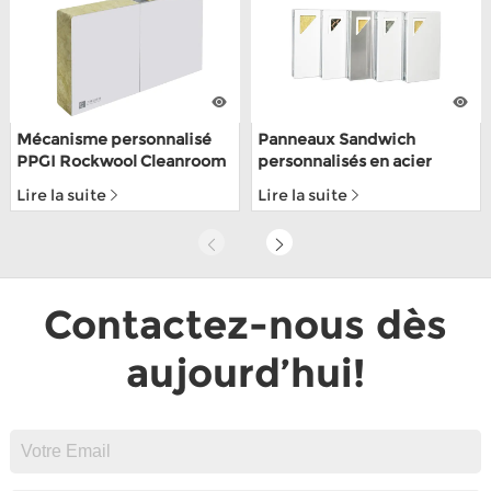
Mécanisme personnalisé
Panneaux Sandwich
PPGI Rockwool Cleanroom
personnalisés en acier
panneau mural pour usine
inoxydable 304 fabriqués à
Lire la suite
Lire la suite
alimentaire
la main pour salle blanche
pour dépôt alimentaire
avec ISO9001
Contactez-nous dès
aujourd’hui!