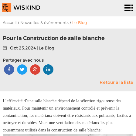
Système
de salle
Services
Accueil
/
Nouvelles & événements
/
Le Blog
blanche
d’epc
Solutions
Pour la Construction de salle blanche
Oct 25,2024 | Le Blog
Solutions
Les
Partager avec nous
projets
À
propos
Nouvelles &
Retour à la liste
de
événements
Contactez
L’efficacité d’une salle blanche dépend de la sélection rigoureuse des
nous
nous
matériaux. Pour maintenir un environnement contrôlé et prévenir la
contamination, les matériaux doivent être résistants aux polluants, faciles à
nettoyer et durables. Voici une ventilation des matériaux les plus
couramment utilisés dans la construction de salle blanche: