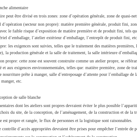
anche alimentaire
aire peut être divisé en trois zones: zone d’opération générale, zone de quasi-ne
l d’opération (secteur non propre): matière première générale, produit fini, zon
 avec le faible risque d’exposition de matière première et de produit fini, tels q
riel d’emballage, l’atelier extérieur d’emballage, l’entrepôt de produit fini, etc
pre: les exigences sont suivies, telles que le traitement des matières premières
ge), la production générale et la salle de traitement, la salle intérieure d’embal
on propre: cette zone est souvent construite comme un atelier propre, se référa
é et aux exigences environnementales, telles que: matière première, zone de trait
e nourriture prête à manger, salle d’entreposage d’attente pour l’emballage de l
à manger, etc.
ception de salle blanche
mentaires dont les ateliers sont propres devraient éviter le plus possible l’appar
 choix du site, de la conception, de l’aménagement, de la construction et de la 
e est propre et rangée, le flux de personnes et la logistique sont raisonnables.
 contrôle d’accès appropriées devraient être prises pour empêcher l’entrée de p