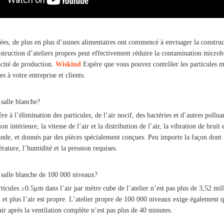
ées, de plus en plus d’usines alimentaires ont commencé à envisager la construct
nstruction d’ateliers propres peut effectivement réduire la contamination microb
cacité de production.
Wiskind
Espère que vous pouvez contrôler les particules mic
es à votre entreprise et clients.
salle blanche?
e à l’élimination des particules, de l’air nocif, des bactéries et d’autres polluan
ion intérieure, la vitesse de l’air et la distribution de l’air, la vibration de brui
nde, et donnés par des pièces spécialement conçues. Peu importe la façon dont le
rature, l’humidité et la pression requises.
 salle blanche de 100 000 niveaux?
icules ≥0.5μm dans l’air par mètre cube de l’atelier n’est pas plus de 3,52 milli
et plus l’air est propre. L’atelier propre de 100 000 niveaux exige également que
’air après la ventilation complète n’est pas plus de 40 minutes.