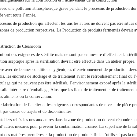
renseignements sur la construction et l’achèvement de la construction
avec une pollution atmosphérique grave pendant le processus de production doive
de vent toute l’année.
ocessus de production qui affectent les uns les autres ne doivent pas être situés
 zones de production respectives. La Production de produits fermentés devrait av
struction de Cleanroom
i ont des exigences de stérilité mais ne sont pas en mesure d’effectuer la stérilisa
ion aseptique après la stérilisation devrait être effectué dans un atelier propre.
pre avec de bonnes conditions hygiéniques d’environnement de production devrait
inis, les endroits de stockage et de traitement avant le refroidissement final ou 
oulage qui ne peuvent pas être stérilisés, l’environnement exposé après la stérili
 salle intérieure d’emballage, Ainsi que les lieux de traitement et de traitement 
des aliments ou la conservation.
e fabrication de l’atelier et les exigences correspondantes de niveau de pièce p
 pas causer de trajets et de discontinuités.
ateliers reliés les uns aux autres dans la zone de production doivent répondre aux
 d’autres mesures pour prévenir la contamination croisée. La superficie de la sal
nt des matières premières et la production de produits finis n’utilisent pas la 