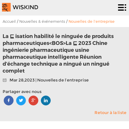
Système
de salle
Services
Accueil
/
Nouvelles & événements
/
Nouvelles de l’entreprise
blanche
d’epc
Solutions
La ⊑ isation habilité le ninguée de produits
pharmaceutiques<BOS>La ⊑ 2023 Chine
Solutions
Les
ingénierie pharmaceutique usine
pharmaceutique intelligente Réunion
projets
À
d’échange technique a ningué un ningué
complet
propos
Nouvelles &
Mar 28,2023 | Nouvelles de l’entreprise
de
événements
Contactez
Partager avec nous
nous
nous
Retour à la liste