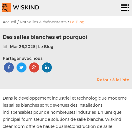
Système
de salle
Services
Accueil
/
Nouvelles & événements
/
Le Blog
blanche
d’epc
Solutions
Des salles blanches et pourquoi
Mar 26,2025 | Le Blog
Solutions
Les
Partager avec nous
projets
À
propos
Nouvelles &
Retour à la liste
de
événements
Contactez
Dans le développement industriel et technologique moderne,
nous
nous
les salles blanches sont devenues des installations
indispensables pour de nombreuses industries. En tant que
principal fournisseur de solutions de salle blanche, Wiskind
cleanroom offre de haute qualité
Construction de salle